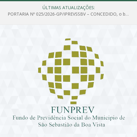
ÚLTIMAS ATUALIZAÇÕES:
PORTARIA Nº 025/2026-GP/IPREVSSBV – CONCEDIDO, o benefício de PENSÃO a MARIA ESTELA DOS SANTOS SOUZA