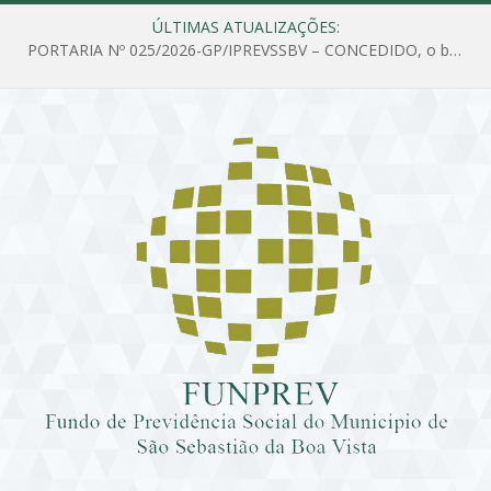
ÚLTIMAS ATUALIZAÇÕES:
PORTARIA Nº 025/2026-GP/IPREVSSBV – CONCEDIDO, o benefício de PENSÃO a MARIA ESTELA DOS SANTOS SOUZA