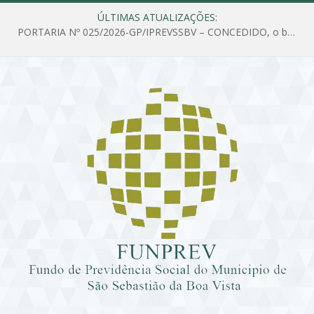
ÚLTIMAS ATUALIZAÇÕES:
PORTARIA Nº 025/2026-GP/IPREVSSBV – CONCEDIDO, o benefício de PENSÃO a MARIA ESTELA DOS SANTOS SOUZA