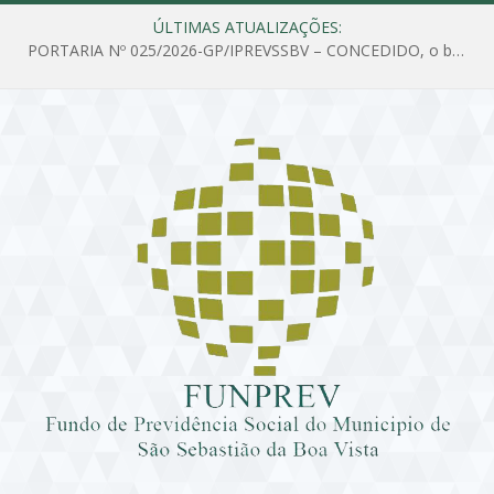
ÚLTIMAS ATUALIZAÇÕES:
PORTARIA Nº 025/2026-GP/IPREVSSBV – CONCEDIDO, o benefício de PENSÃO a MARIA ESTELA DOS SANTOS SOUZA