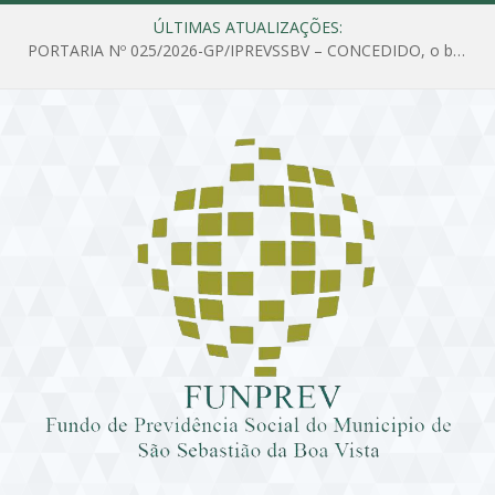
ÚLTIMAS ATUALIZAÇÕES:
PORTARIA Nº 025/2026-GP/IPREVSSBV – CONCEDIDO, o benefício de PENSÃO a MARIA ESTELA DOS SANTOS SOUZA