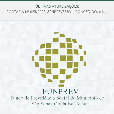
ÚLTIMAS ATUALIZAÇÕES:
PORTARIA Nº 025/2026-GP/IPREVSSBV – CONCEDIDO, o benefício de PENSÃO a MARIA ESTELA DOS SANTOS SOUZA