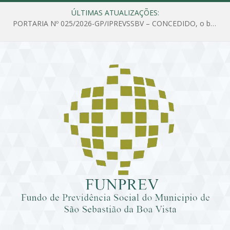
ÚLTIMAS ATUALIZAÇÕES:
PORTARIA Nº 025/2026-GP/IPREVSSBV – CONCEDIDO, o benefício de PENSÃO a MARIA ESTELA DOS SANTOS SOUZA