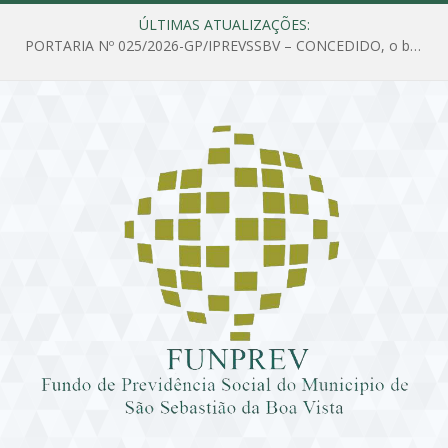
ÚLTIMAS ATUALIZAÇÕES:
PORTARIA Nº 025/2026-GP/IPREVSSBV – CONCEDIDO, o benefício de PENSÃO a MARIA ESTELA DOS SANTOS SOUZA