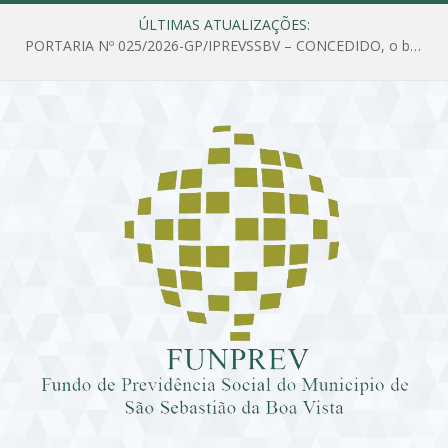
ÚLTIMAS ATUALIZAÇÕES:
PORTARIA Nº 025/2026-GP/IPREVSSBV – CONCEDIDO, o benefício de PENSÃO a MARIA ESTELA DOS SANTOS SOUZA