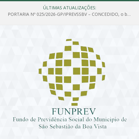
ÚLTIMAS ATUALIZAÇÕES:
PORTARIA Nº 025/2026-GP/IPREVSSBV – CONCEDIDO, o benefício de PENSÃO a MARIA ESTELA DOS SANTOS SOUZA