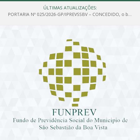
ÚLTIMAS ATUALIZAÇÕES:
PORTARIA Nº 025/2026-GP/IPREVSSBV – CONCEDIDO, o benefício de PENSÃO a MARIA ESTELA DOS SANTOS SOUZA