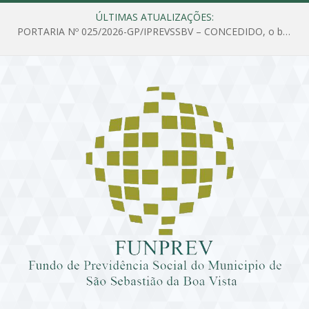
ÚLTIMAS ATUALIZAÇÕES:
PORTARIA Nº 025/2026-GP/IPREVSSBV – CONCEDIDO, o benefício de PENSÃO a MARIA ESTELA DOS SANTOS SOUZA