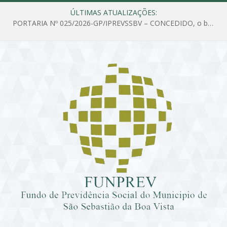
ÚLTIMAS ATUALIZAÇÕES:
PORTARIA Nº 025/2026-GP/IPREVSSBV – CONCEDIDO, o benefício de PENSÃO a MARIA ESTELA DOS SANTOS SOUZA