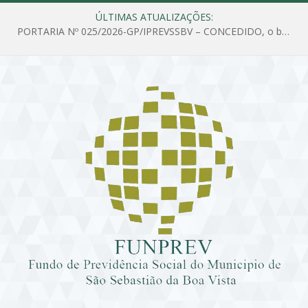
ÚLTIMAS ATUALIZAÇÕES:
PORTARIA Nº 025/2026-GP/IPREVSSBV – CONCEDIDO, o benefício de PENSÃO a MARIA ESTELA DOS SANTOS SOUZA