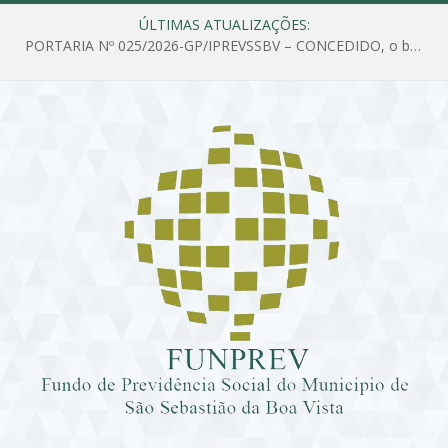
ÚLTIMAS ATUALIZAÇÕES:
PORTARIA Nº 025/2026-GP/IPREVSSBV – CONCEDIDO, o benefício de PENSÃO a MARIA ESTELA DOS SANTOS SOUZA