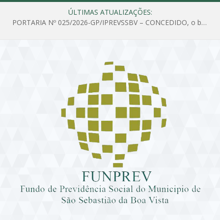
ÚLTIMAS ATUALIZAÇÕES:
PORTARIA Nº 025/2026-GP/IPREVSSBV – CONCEDIDO, o benefício de PENSÃO a MARIA ESTELA DOS SANTOS SOUZA