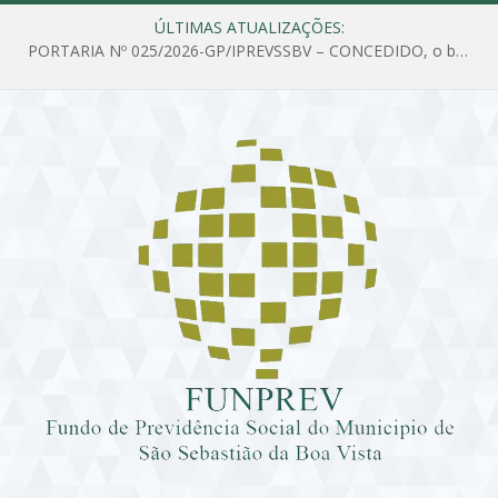
ÚLTIMAS ATUALIZAÇÕES:
PORTARIA Nº 025/2026-GP/IPREVSSBV – CONCEDIDO, o benefício de PENSÃO a MARIA ESTELA DOS SANTOS SOUZA