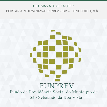
ÚLTIMAS ATUALIZAÇÕES:
PORTARIA Nº 025/2026-GP/IPREVSSBV – CONCEDIDO, o benefício de PENSÃO a MARIA ESTELA DOS SANTOS SOUZA