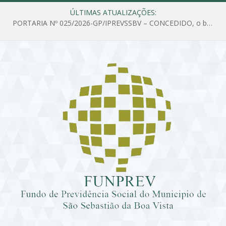
ÚLTIMAS ATUALIZAÇÕES:
PORTARIA Nº 025/2026-GP/IPREVSSBV – CONCEDIDO, o benefício de PENSÃO a MARIA ESTELA DOS SANTOS SOUZA