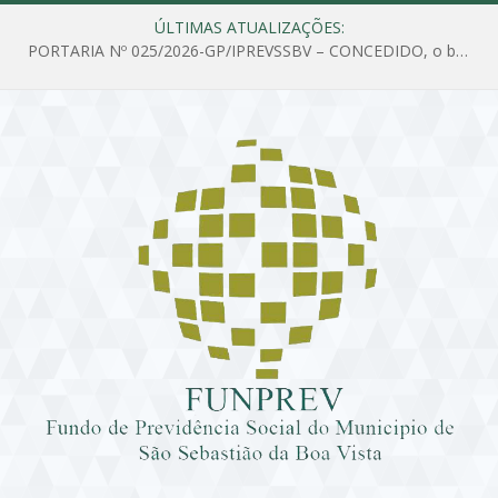
ÚLTIMAS ATUALIZAÇÕES:
PORTARIA Nº 025/2026-GP/IPREVSSBV – CONCEDIDO, o benefício de PENSÃO a MARIA ESTELA DOS SANTOS SOUZA