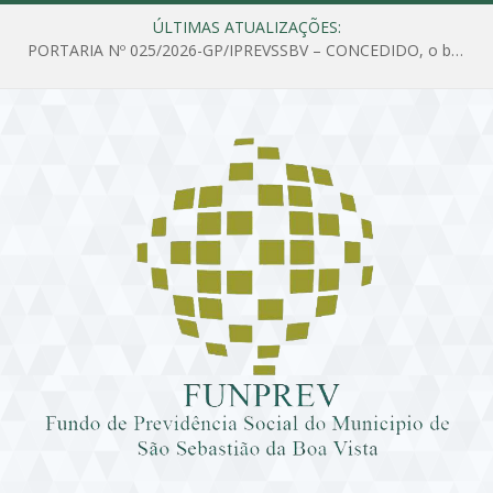
ÚLTIMAS ATUALIZAÇÕES:
PORTARIA Nº 025/2026-GP/IPREVSSBV – CONCEDIDO, o benefício de PENSÃO a MARIA ESTELA DOS SANTOS SOUZA