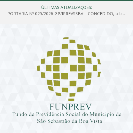
ÚLTIMAS ATUALIZAÇÕES:
PORTARIA Nº 025/2026-GP/IPREVSSBV – CONCEDIDO, o benefício de PENSÃO a MARIA ESTELA DOS SANTOS SOUZA