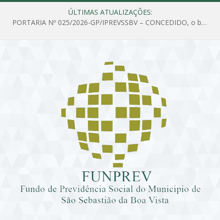
ÚLTIMAS ATUALIZAÇÕES:
PORTARIA Nº 025/2026-GP/IPREVSSBV – CONCEDIDO, o benefício de PENSÃO a MARIA ESTELA DOS SANTOS SOUZA