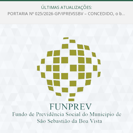
ÚLTIMAS ATUALIZAÇÕES:
PORTARIA Nº 025/2026-GP/IPREVSSBV – CONCEDIDO, o benefício de PENSÃO a MARIA ESTELA DOS SANTOS SOUZA