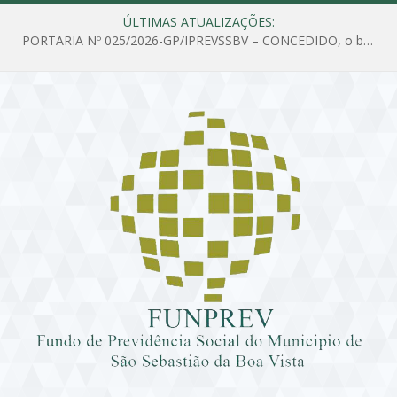
ÚLTIMAS ATUALIZAÇÕES:
PORTARIA Nº 025/2026-GP/IPREVSSBV – CONCEDIDO, o benefício de PENSÃO a MARIA ESTELA DOS SANTOS SOUZA