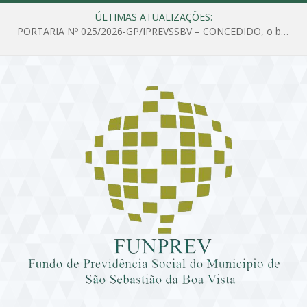
ÚLTIMAS ATUALIZAÇÕES:
PORTARIA Nº 025/2026-GP/IPREVSSBV – CONCEDIDO, o benefício de PENSÃO a MARIA ESTELA DOS SANTOS SOUZA