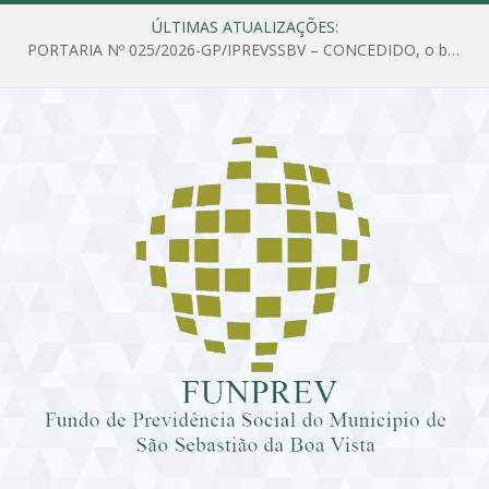
ÚLTIMAS ATUALIZAÇÕES:
PORTARIA Nº 025/2026-GP/IPREVSSBV – CONCEDIDO, o benefício de PENSÃO a MARIA ESTELA DOS SANTOS SOUZA