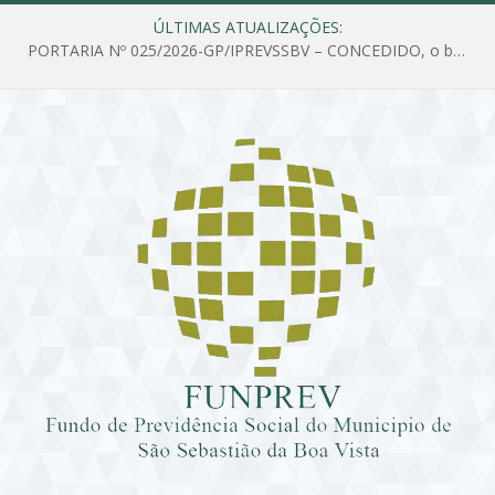
ÚLTIMAS ATUALIZAÇÕES:
PORTARIA Nº 025/2026-GP/IPREVSSBV – CONCEDIDO, o benefício de PENSÃO a MARIA ESTELA DOS SANTOS SOUZA