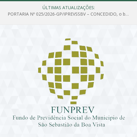
ÚLTIMAS ATUALIZAÇÕES:
PORTARIA Nº 025/2026-GP/IPREVSSBV – CONCEDIDO, o benefício de PENSÃO a MARIA ESTELA DOS SANTOS SOUZA