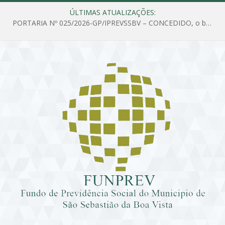
ÚLTIMAS ATUALIZAÇÕES:
PORTARIA Nº 025/2026-GP/IPREVSSBV – CONCEDIDO, o benefício de PENSÃO a MARIA ESTELA DOS SANTOS SOUZA