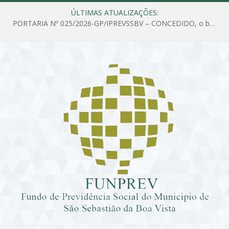
ÚLTIMAS ATUALIZAÇÕES:
PORTARIA Nº 025/2026-GP/IPREVSSBV – CONCEDIDO, o benefício de PENSÃO a MARIA ESTELA DOS SANTOS SOUZA