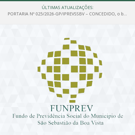
ÚLTIMAS ATUALIZAÇÕES:
PORTARIA Nº 025/2026-GP/IPREVSSBV – CONCEDIDO, o benefício de PENSÃO a MARIA ESTELA DOS SANTOS SOUZA