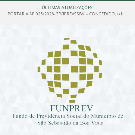
ÚLTIMAS ATUALIZAÇÕES:
PORTARIA Nº 025/2026-GP/IPREVSSBV – CONCEDIDO, o benefício de PENSÃO a MARIA ESTELA DOS SANTOS SOUZA