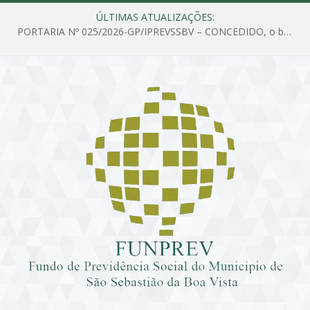
ÚLTIMAS ATUALIZAÇÕES:
PORTARIA Nº 025/2026-GP/IPREVSSBV – CONCEDIDO, o benefício de PENSÃO a MARIA ESTELA DOS SANTOS SOUZA