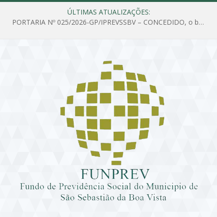
ÚLTIMAS ATUALIZAÇÕES:
PORTARIA Nº 025/2026-GP/IPREVSSBV – CONCEDIDO, o benefício de PENSÃO a MARIA ESTELA DOS SANTOS SOUZA