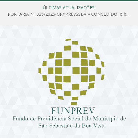
ÚLTIMAS ATUALIZAÇÕES:
PORTARIA Nº 025/2026-GP/IPREVSSBV – CONCEDIDO, o benefício de PENSÃO a MARIA ESTELA DOS SANTOS SOUZA