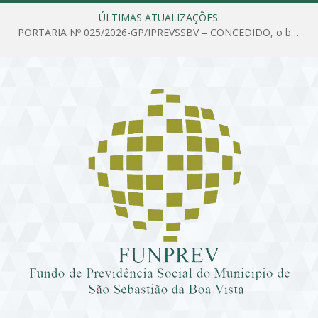
ÚLTIMAS ATUALIZAÇÕES:
PORTARIA Nº 025/2026-GP/IPREVSSBV – CONCEDIDO, o benefício de PENSÃO a MARIA ESTELA DOS SANTOS SOUZA