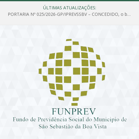
ÚLTIMAS ATUALIZAÇÕES:
PORTARIA Nº 025/2026-GP/IPREVSSBV – CONCEDIDO, o benefício de PENSÃO a MARIA ESTELA DOS SANTOS SOUZA