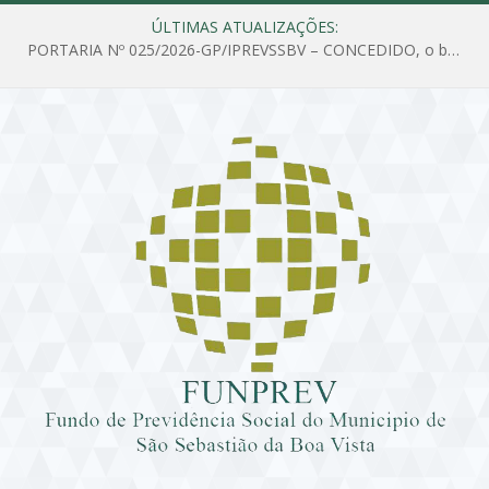
ÚLTIMAS ATUALIZAÇÕES:
PORTARIA Nº 025/2026-GP/IPREVSSBV – CONCEDIDO, o benefício de PENSÃO a MARIA ESTELA DOS SANTOS SOUZA