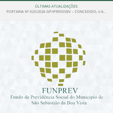
ÚLTIMAS ATUALIZAÇÕES:
PORTARIA Nº 025/2026-GP/IPREVSSBV – CONCEDIDO, o benefício de PENSÃO a MARIA ESTELA DOS SANTOS SOUZA