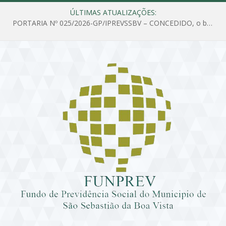
ÚLTIMAS ATUALIZAÇÕES:
PORTARIA Nº 025/2026-GP/IPREVSSBV – CONCEDIDO, o benefício de PENSÃO a MARIA ESTELA DOS SANTOS SOUZA