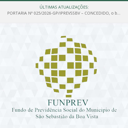
ÚLTIMAS ATUALIZAÇÕES:
PORTARIA Nº 025/2026-GP/IPREVSSBV – CONCEDIDO, o benefício de PENSÃO a MARIA ESTELA DOS SANTOS SOUZA