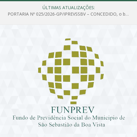
ÚLTIMAS ATUALIZAÇÕES:
PORTARIA Nº 025/2026-GP/IPREVSSBV – CONCEDIDO, o benefício de PENSÃO a MARIA ESTELA DOS SANTOS SOUZA