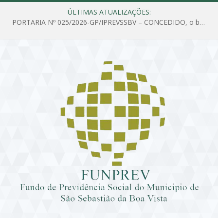
ÚLTIMAS ATUALIZAÇÕES:
PORTARIA Nº 025/2026-GP/IPREVSSBV – CONCEDIDO, o benefício de PENSÃO a MARIA ESTELA DOS SANTOS SOUZA