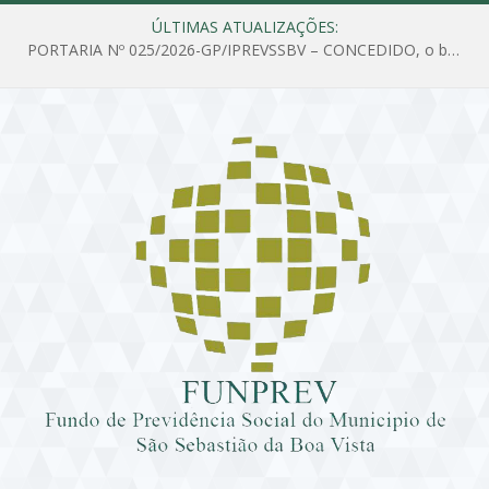
ÚLTIMAS ATUALIZAÇÕES:
PORTARIA Nº 025/2026-GP/IPREVSSBV – CONCEDIDO, o benefício de PENSÃO a MARIA ESTELA DOS SANTOS SOUZA