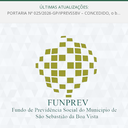
ÚLTIMAS ATUALIZAÇÕES:
PORTARIA Nº 025/2026-GP/IPREVSSBV – CONCEDIDO, o benefício de PENSÃO a MARIA ESTELA DOS SANTOS SOUZA