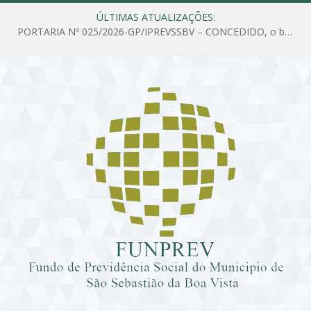
ÚLTIMAS ATUALIZAÇÕES:
PORTARIA Nº 025/2026-GP/IPREVSSBV – CONCEDIDO, o benefício de PENSÃO a MARIA ESTELA DOS SANTOS SOUZA