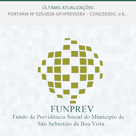
ÚLTIMAS ATUALIZAÇÕES:
PORTARIA Nº 025/2026-GP/IPREVSSBV – CONCEDIDO, o benefício de PENSÃO a MARIA ESTELA DOS SANTOS SOUZA