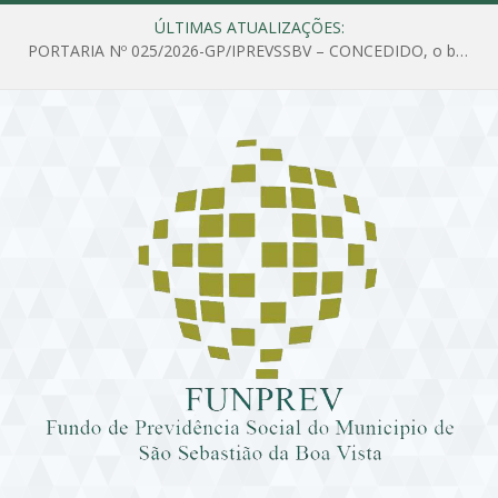
ÚLTIMAS ATUALIZAÇÕES:
PORTARIA Nº 025/2026-GP/IPREVSSBV – CONCEDIDO, o benefício de PENSÃO a MARIA ESTELA DOS SANTOS SOUZA