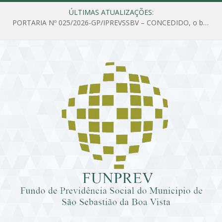
ÚLTIMAS ATUALIZAÇÕES:
PORTARIA Nº 025/2026-GP/IPREVSSBV – CONCEDIDO, o benefício de PENSÃO a MARIA ESTELA DOS SANTOS SOUZA